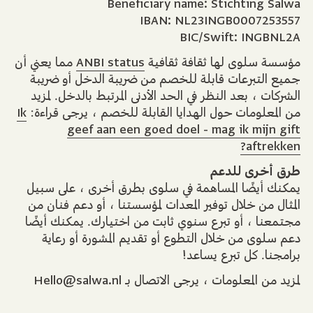
Beneficiary name: Stichting Salwa
IBAN: NL23INGB0007253557
BIC/Swift: INGBNL2A
مما يعني أن
ANBI status
مؤسسة سلوى لها ثقافة ثقافية
جميع التبرعات قابلة للخصم من ضريبة الدخل أو ضريبة
الشركات ، بعد النظر في الحد الأدنى المرتبط بالدخل. لمزيد
Ik
من المعلومات حول الهدايا القابلة للخصم ، يرجى قراءة:
geef aan een goed doel - mag ik mijn gift
aftrekken?
طرق أخرى للدعم
يمكنك أيضًا المساهمة في سلوى بطرق أخرى ، على سبيل
المثال من خلال توفير المعدات لمؤسستنا ، أو دعم فنان من
مجتمعنا ، أو تبرع سنوي ثابت من اختيارك. يمكنك أيضًا
دعم سلوى من خلال التطوع أو تقديم المشورة أو رعاية
برامجنا. كل تبرع يساعد!
لمزيد من المعلومات ، يرجى الاتصال بـ Hello@salwa.nl