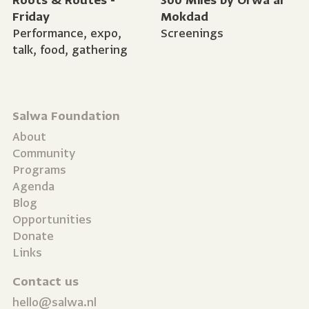
Roots & Routes -
300 Miles by Orwa al
Friday
Mokdad
Performance, expo,
Screenings
talk, food, gathering
Salwa Foundation
About
Community
Programs
Agenda
Blog
Opportunities
Donate
Links
Contact us
hello@salwa.nl